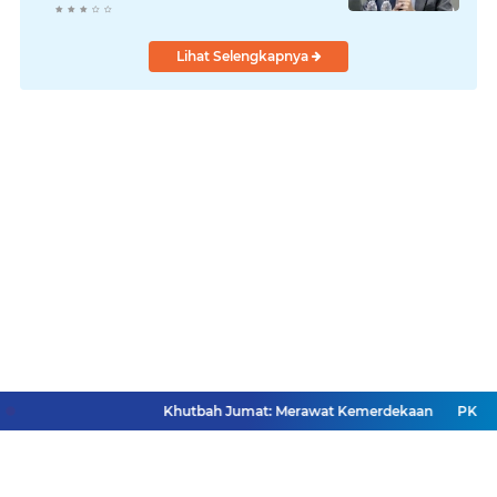
Lihat Selengkapnya
Khutbah Jumat: Merawat Kemerdekaan
PKDI Cup I