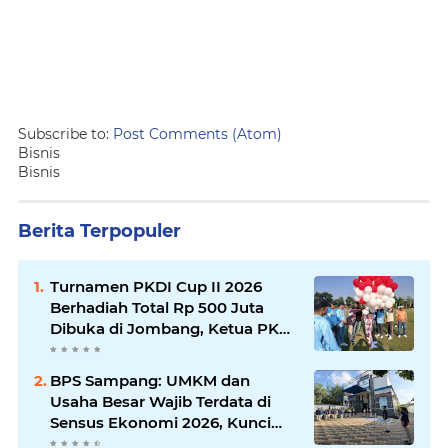
Subscribe to:
Post Comments (Atom)
Bisnis
Bisnis
Berita Terpopuler
Turnamen PKDI Cup II 2026
Berhadiah Total Rp 500 Juta
Dibuka di Jombang, Ketua PKDI
Jatim Syaifullah Mahdi: Ajang
Silaturrahmi dan Media
BPS Sampang: UMKM dan
Komunikasi Antar-Kades untuk
Usaha Besar Wajib Terdata di
Memajukan Desa
Sensus Ekonomi 2026, Kunci
Kebijakan Tepat Sasaran