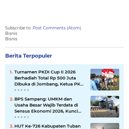
Subscribe to:
Post Comments (Atom)
Bisnis
Bisnis
Berita Terpopuler
Turnamen PKDI Cup II 2026
Berhadiah Total Rp 500 Juta
Dibuka di Jombang, Ketua PKDI
Jatim Syaifullah Mahdi: Ajang
Silaturrahmi dan Media
BPS Sampang: UMKM dan
Komunikasi Antar-Kades untuk
Usaha Besar Wajib Terdata di
Memajukan Desa
Sensus Ekonomi 2026, Kunci
Kebijakan Tepat Sasaran
HUT Ke-726 Kabupaten Tuban