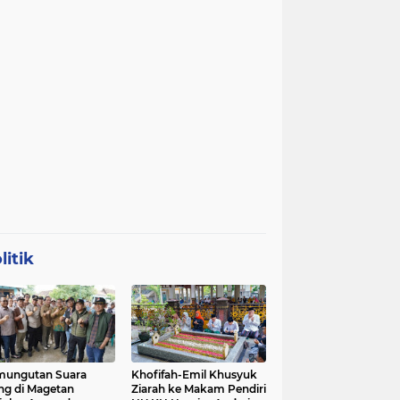
litik
mungutan Suara
Khofifah-Emil Khusyuk
ng di Magetan
Ziarah ke Makam Pendiri