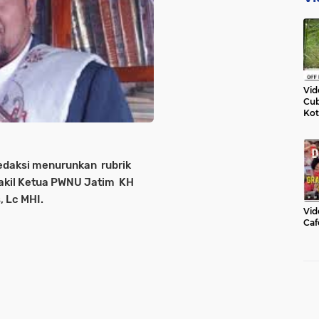
Vid
Cub
Kot
daksi menurunkan rubrik
 Wakil Ketua PWNU Jatim KH
 Lc MHI.
Vid
Caf