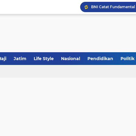
JakOne Mobile Antar Ban
Sinergi Fiskal Moneter: 
Tabrak Lari di Pamekas
aji
Jatim
Life Style
Nasional
Pendidikan
Politik
Calon Ketum PBNU, Gus