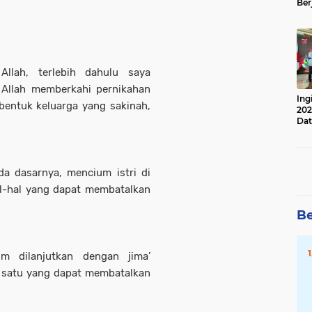
Ber
Lan
Apr
llah, terlebih dahulu saya
 Allah memberkahi pernikahan
Ing
entuk keluarga yang sakinah,
202
Dat
a dasarnya, mencium istri di
l-hal yang dapat membatalkan
Be
um dilanjutkan dengan jima’
h satu yang dapat membatalkan