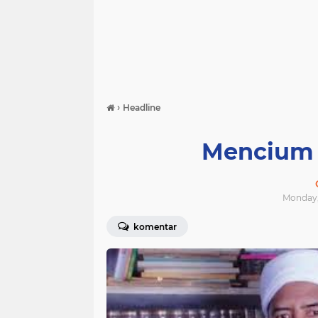
›
Headline
Mencium I
Monday, 
komentar