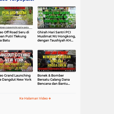
eo Off Road Seru di
Ghirah Hari Santri PCI
an Putri Tlekung
Muslimat NU Hongkong,
a Batu
dengan Taushiyah KH
Marzuki...
eo Grand Launching
Bonek & Bomber
e Dangdut New York
Bersatu Galang Dana
Bencana dan Bantu
UMKM, Mengapa Tidak...
Ke Halaman Video