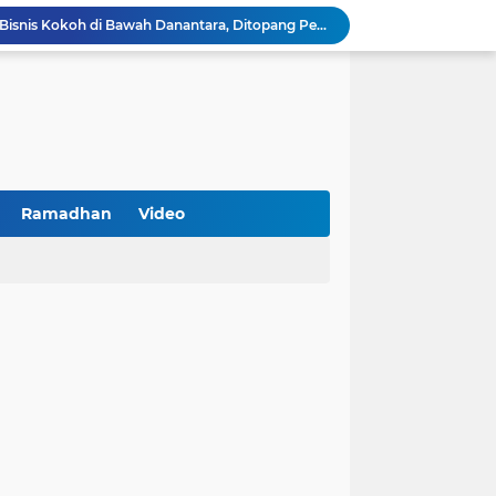
BNI Catat Fundamental Bisnis Kokoh di Bawah Danantara, Ditopang Pertumbuhan Kredit dan Kualitas Aset
k Jakarta Raih Digital Excellence Awards 2026
Peringatan HAN 2026, Pemerintah Pusat Apresiasi Komitmen Surabaya Penuhi Hak dan Lindungi Anak
Arah Baru Industri Jasa Keuangan
Reses Masa Persidangan III Tahun 2025-2026: DPRD Jatim Menyerap Aspirasi Mengawal Pembangunan Jawa Timur
Kemenkop Tekankan Peran Strategis Manajer dalam Menentukan Keberhasilan KDKMP
an, Pengemudi Ditangkap
Khutbah Jumat: Berpegang Teguh pada Akidah Ahlus Sunnah wal Jamaah, Akidah Mayoritas Umat
Ramadhan
Video
Borong Prestasi, Satlantas Polres Sampang Dinobatkan Terbaik II Input Data Digital Semester 1/2026
 Kikin Siapkan Program untuk Memajukan NU