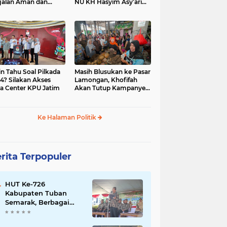
jalan Aman dan
NU KH Hasyim Asy’ari
car, KPU Jatim
dan Gus Dur
esiasi Petugas KPPS
in Tahu Soal Pilkada
Masih Blusukan ke Pasar
4? Silakan Akses
Lamongan, Khofifah
a Center KPU Jatim
Akan Tutup Kampanye
Besok dengan Dzikir,
Sholawat dan Doa di
Jatim Expo
Ke Halaman Politik
rita Terpopuler
HUT Ke-726
Kabupaten Tuban
Semarak, Berbagai
Prestasinya Pun
Membanggakan