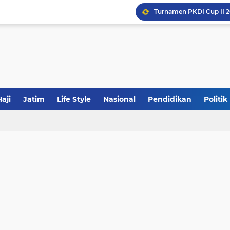
Khutbah Jumat: Meraw
JakOne Mobile Antar Ban
Sinergi Fiskal Moneter: 
aji
Jatim
Life Style
Nasional
Pendidikan
Politik