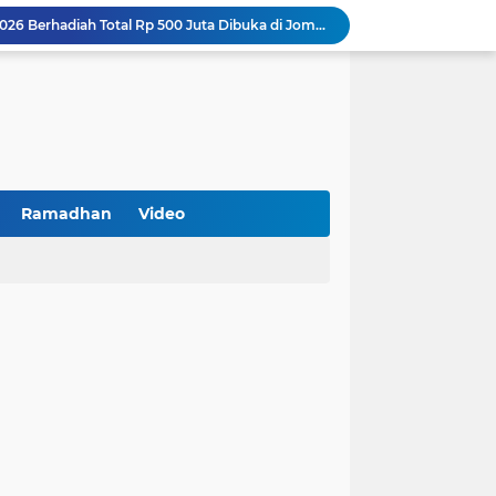
Turnamen PKDI Cup II 2026 Berhadiah Total Rp 500 Juta Dibuka di Jombang, Ketua PKDI Jatim Syaifullah Mahdi: Ajang Silaturrahmi dan Media Komunikasi Antar-Kades untuk Memajukan Desa
at Kemerdekaan
PKDI Cup II 2026 Resmi Bergulir di SGMRP Pamekasan, Bupati Dukung Bangun Stadion Di 13 Kecamatan untuk Pemerataan Sarana Olahraga
BNI Catat Fundamental Bisnis Kokoh di Bawah Danantara, Ditopang Pertumbuhan Kredit dan Kualitas Aset
k Jakarta Raih Digital Excellence Awards 2026
Peringatan HAN 2026, Pemerintah Pusat Apresiasi Komitmen Surabaya Penuhi Hak dan Lindungi Anak
Arah Baru Industri Jasa Keuangan
Reses Masa Persidangan III Tahun 2025-2026: DPRD Jatim Menyerap Aspirasi Mengawal Pembangunan Jawa Timur
Ramadhan
Video
Kemenkop Tekankan Peran Strategis Manajer dalam Menentukan Keberhasilan KDKMP
BPS Sampang: UMKM dan Usaha Besar Wajib Terdata di Sensus Ekonomi 2026, Kunci Kebijakan Tepat Sasaran