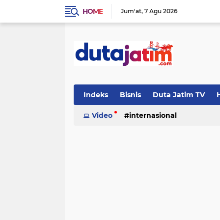
HOME
Jum'at
7 Agu 2026
Indeks
Bisnis
Duta Jatim TV
H
Video
internasional