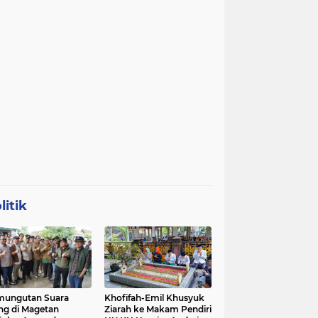
litik
mungutan Suara
Khofifah-Emil Khusyuk
ng di Magetan
Ziarah ke Makam Pendiri