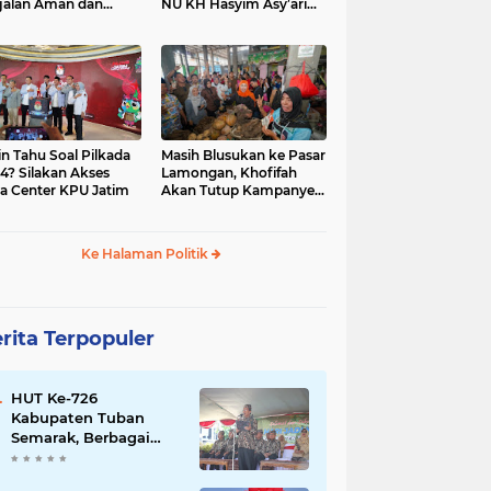
jalan Aman dan
NU KH Hasyim Asy’ari
car, KPU Jatim
dan Gus Dur
esiasi Petugas KPPS
in Tahu Soal Pilkada
Masih Blusukan ke Pasar
4? Silakan Akses
Lamongan, Khofifah
a Center KPU Jatim
Akan Tutup Kampanye
Besok dengan Dzikir,
Sholawat dan Doa di
Jatim Expo
Ke Halaman Politik
rita Terpopuler
HUT Ke-726
Kabupaten Tuban
Semarak, Berbagai
Prestasinya Pun
Membanggakan