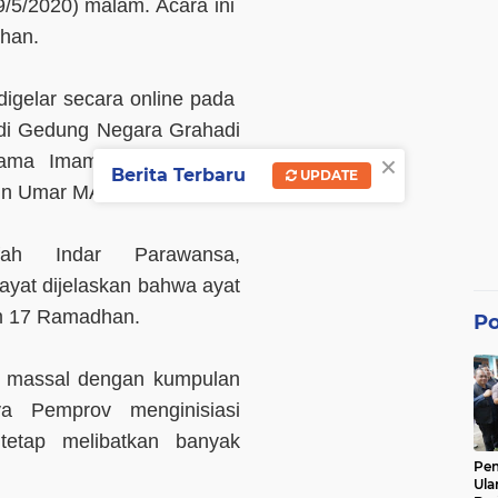
9/5/2020) malam. Acara ini
han.
digelar secara online pada
di Gedung Negara Grahadi
×
tama Imam Besar Masjid
Berita Terbaru
UPDATE
din Umar MA.
ah Indar Parawansa,
yat dijelaskan bahwa ayat
am 17 Ramadhan.
Po
ra massal dengan kumpulan
ya Pemprov menginisiasi
tetap melibatkan banyak
Pe
Ula