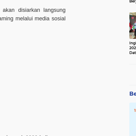
Ber
Lan
 akan disiarkan langsung
Apr
eaming melalui media sosial
Ing
202
Dat
Be