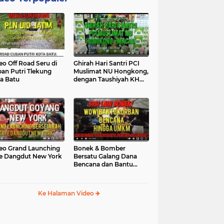
eo Off Road Seru di
Ghirah Hari Santri PCI
an Putri Tlekung
Muslimat NU Hongkong,
a Batu
dengan Taushiyah KH
Marzuki...
eo Grand Launching
Bonek & Bomber
e Dangdut New York
Bersatu Galang Dana
Bencana dan Bantu
UMKM, Mengapa Tidak...
Ke Halaman Video