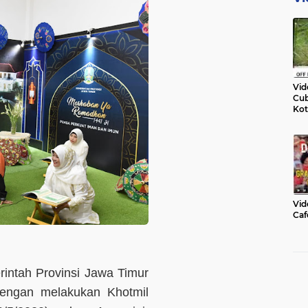
Vid
Cub
Kot
Vid
Caf
intah Provinsi Jawa Timur
dengan melakukan Khotmil