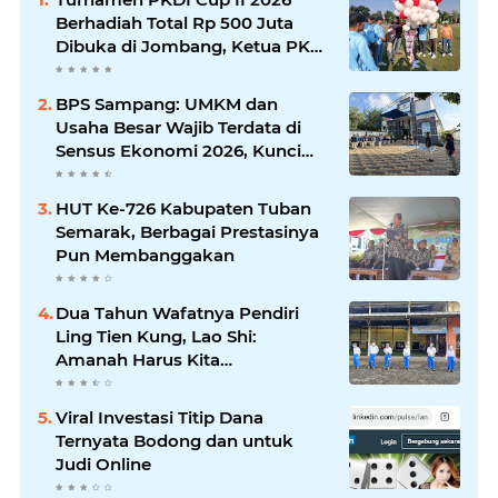
Berhadiah Total Rp 500 Juta
Dibuka di Jombang, Ketua PKDI
Jatim Syaifullah Mahdi: Ajang
Silaturrahmi dan Media
BPS Sampang: UMKM dan
Komunikasi Antar-Kades untuk
Usaha Besar Wajib Terdata di
Memajukan Desa
Sensus Ekonomi 2026, Kunci
Kebijakan Tepat Sasaran
HUT Ke-726 Kabupaten Tuban
Semarak, Berbagai Prestasinya
Pun Membanggakan
Dua Tahun Wafatnya Pendiri
Ling Tien Kung, Lao Shi:
Amanah Harus Kita
Laksanakan!
Viral Investasi Titip Dana
Ternyata Bodong dan untuk
Judi Online