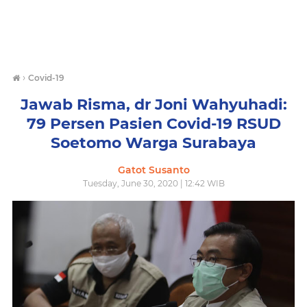
›
Covid-19
Jawab Risma, dr Joni Wahyuhadi:
79 Persen Pasien Covid-19 RSUD
Soetomo Warga Surabaya
Gatot Susanto
Tuesday, June 30, 2020 | 12:42 WIB