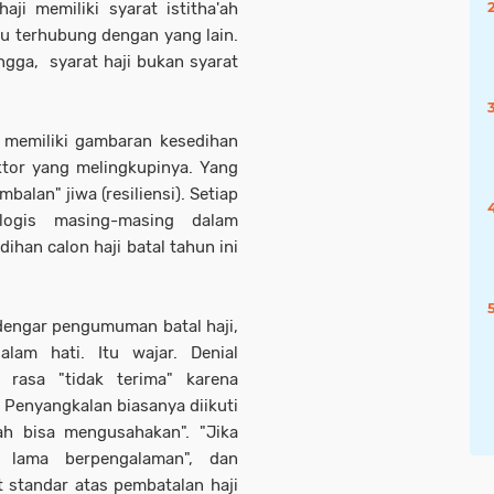
ji memiliki syarat istitha'ah
u terhubung dengan yang lain.
ngga, syarat haji bukan syarat
u memiliki gambaran kesedihan
ktor yang melingkupinya. Yang
alan" jiwa (resiliensi). Setiap
logis masing-masing dalam
han calon haji batal tahun ini
dengar pengumuman batal haji,
lam hati. Itu wajar. Denial
rasa "tidak terima" karena
. Penyangkalan biasanya diikuti
ah bisa mengusahakan". "Jika
 lama berpengalaman", dan
 standar atas pembatalan haji