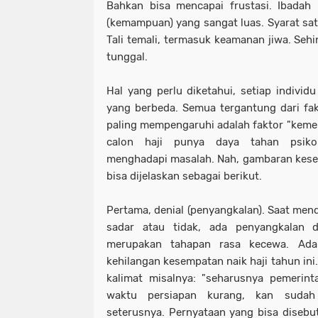
Bahkan bisa mencapai frustasi. Ibadah ha
(kemampuan) yang sangat luas. Syarat sat
Tali temali, termasuk keamanan jiwa. Sehi
tunggal.
Hal yang perlu diketahui, setiap individ
yang berbeda. Semua tergantung dari fa
paling mempengaruhi adalah faktor "kememb
calon haji punya daya tahan psiko
menghadapi masalah. Nah, gambaran kesedi
bisa dijelaskan sebagai berikut.
Pertama, denial (penyangkalan). Saat men
sadar atau tidak, ada penyangkalan da
merupakan tahapan rasa kecewa. Ada 
kehilangan kesempatan naik haji tahun ini
kalimat misalnya: "seharusnya pemerint
waktu persiapan kurang, kan sudah
seterusnya. Pernyataan yang bisa disebut