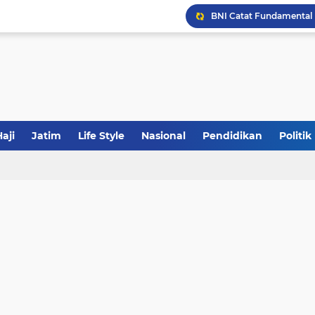
JakOne Mobile Antar Ban
Sinergi Fiskal Moneter: 
aji
Jatim
Life Style
Nasional
Pendidikan
Politik
Khutbah Jumat: Meraw