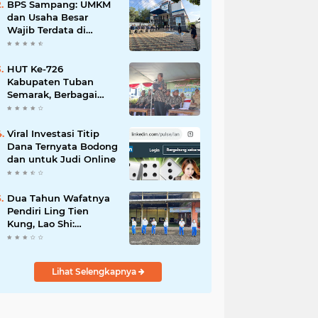
Mahdi: Ajang
BPS Sampang: UMKM
Silaturrahmi dan
dan Usaha Besar
Media Komunikasi
Wajib Terdata di
Antar-Kades untuk
Sensus Ekonomi 2026,
Memajukan Desa
Kunci Kebijakan Tepat
Sasaran
HUT Ke-726
Kabupaten Tuban
Semarak, Berbagai
Prestasinya Pun
Membanggakan
Viral Investasi Titip
Dana Ternyata Bodong
dan untuk Judi Online
Dua Tahun Wafatnya
Pendiri Ling Tien
Kung, Lao Shi:
Amanah Harus Kita
Laksanakan!
Lihat Selengkapnya