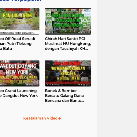
eo Off Road Seru di
Ghirah Hari Santri PCI
an Putri Tlekung
Muslimat NU Hongkong,
a Batu
dengan Taushiyah KH
Marzuki...
eo Grand Launching
Bonek & Bomber
e Dangdut New York
Bersatu Galang Dana
Bencana dan Bantu
UMKM, Mengapa Tidak...
Ke Halaman Video