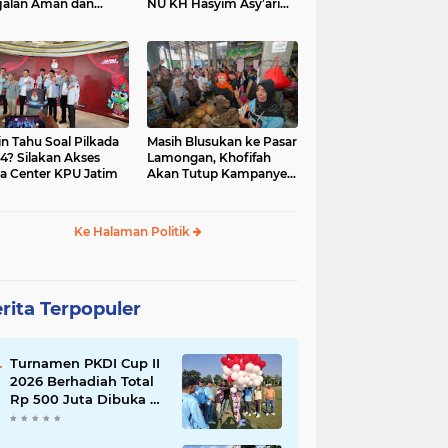
jalan Aman dan
NU KH Hasyim Asy’ari
car, KPU Jatim
dan Gus Dur
esiasi Petugas KPPS
in Tahu Soal Pilkada
Masih Blusukan ke Pasar
4? Silakan Akses
Lamongan, Khofifah
a Center KPU Jatim
Akan Tutup Kampanye
Besok dengan Dzikir,
Sholawat dan Doa di
Jatim Expo
Ke Halaman Politik
rita Terpopuler
Turnamen PKDI Cup II
2026 Berhadiah Total
Rp 500 Juta Dibuka di
Jombang, Ketua PKDI
Jatim Syaifullah