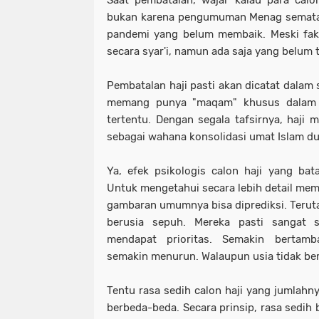
Saat pembatalan, wajar kalau para calo
bukan karena pengumuman Menag semata, 
pandemi yang belum membaik. Meski fak
secara syar'i, namun ada saja yang belum 
Pembatalan haji pasti akan dicatat dalam 
memang punya "maqam" khusus dalam I
tertentu. Dengan segala tafsirnya, haji m
sebagai wahana konsolidasi umat Islam du
Ya, efek psikologis calon haji yang bata
Untuk mengetahui secara lebih detail mem
gambaran umumnya bisa diprediksi. Teruta
berusia sepuh. Mereka pasti sangat 
mendapat prioritas. Semakin bertamb
semakin menurun. Walaupun usia tidak ber
Tentu rasa sedih calon haji yang jumlahny
berbeda-beda. Secara prinsip, rasa sedih