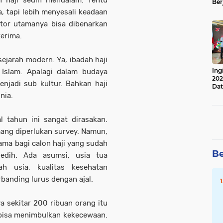
n haji sedih mendalam. Tentu
Ber
Lan
tapi lebih menyesali keadaan
Apr
tor utamanya bisa dibenarkan
terima.
sejarah modern. Ya, ibadah haji
Ing
slam. Apalagi dalam budaya
202
enjadi sub kultur. Bahkan haji
Dat
nia.
l tahun ini sangat dirasakan.
ang diperlukan survey. Namun,
ma bagi calon haji yang sudah
Be
sedih. Ada asumsi, usia tua
ah usia, kualitas kesehatan
banding lurus dengan ajal.
a sekitar 200 ribuan orang itu
 bisa menimbulkan kekecewaan.