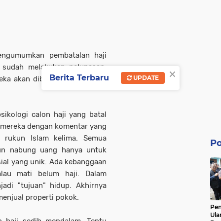
engumumkan pembatalan haji
 sudah melakukan pelunasan,
×
Berita Terbaru
UPDATE
reka akan diberangkatkan pada
ikologi calon haji yang batal
 mereka dengan komentar yang
ah rukun Islam kelima. Semua
Po
hun nabung uang hanya untuk
sosial yang unik. Ada kebanggaan
alau mati belum haji. Dalam
jadi "tujuan" hidup. Akhirnya
menjual properti pokok.
Pe
Ula