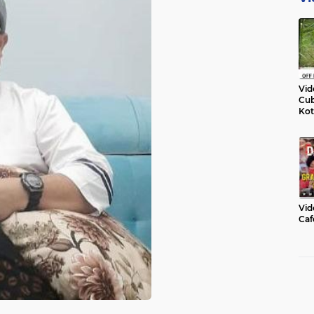
Vid
Cub
Kot
Vid
Caf