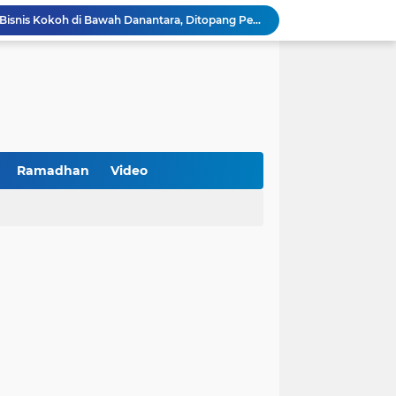
BNI Catat Fundamental Bisnis Kokoh di Bawah Danantara, Ditopang Pertumbuhan Kredit dan Kualitas Aset
k Jakarta Raih Digital Excellence Awards 2026
Peringatan HAN 2026, Pemerintah Pusat Apresiasi Komitmen Surabaya Penuhi Hak dan Lindungi Anak
Arah Baru Industri Jasa Keuangan
Antisipasi Balap Liar dan Gangguan Kamtibmas, Polres Pamekasan Amankan 62 Unit Sepeda Motor
Kawal Perencanaan Pembangunan Tepat Sasaran, Polsek Tlanakan Hadiri Musrenbangdes Desa Bandaran
BPS Sampang: UMKM dan Usaha Besar Wajib Terdata di Sensus Ekonomi 2026, Kunci Kebijakan Tepat Sasaran
Turnamen PKDI Cup II 2026 Berhadiah Total Rp 500 Juta Dibuka di Jombang, Ketua PKDI Jatim Syaifullah Mahdi: Ajang Silaturrahmi dan Media Komunikasi Antar-Kades untuk Memajukan Desa
Ramadhan
Video
at Kemerdekaan
PKDI Cup II 2026 Resmi Bergulir di SGMRP Pamekasan, Bupati Dukung Bangun Stadion Di 13 Kecamatan untuk Pemerataan Sarana Olahraga