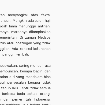
kap menyangkal atas fakta,
ncah. Mungkin ada calon haji
 Sudah lama menunggu antrian,
umnya, marahnya dilampiaskan
pemerintah. Di zaman Medsos
tatus atau postingan yang tidak
ggilan. Ada koneksi ketuhanan
an panggil kembali.
ngecewakan, sering muncul rasa
 membuncah. Kenapa begini dan
esalan diri yang mendalam bisa
cul penyesalan kenapa tidak
 tahun lalu. Tentu tidak semua
n berbeda-beda setiap orang.
i dan pemerintah Indonesia.