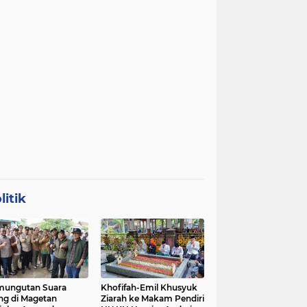
litik
mungutan Suara
Khofifah-Emil Khusyuk
ng di Magetan
Ziarah ke Makam Pendiri