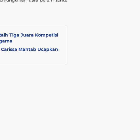
 kemungkinan usia belum tentu
ih Tiga Juara Kompetisi
agama
 Carissa Mantab Ucapkan