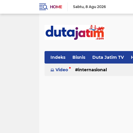
HOME
Sabtu
8 Agu 2026
Indeks
Bisnis
Duta Jatim TV
H
Video
internasional