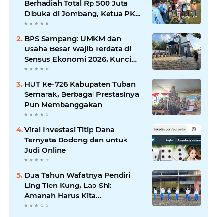
Berhadiah Total Rp 500 Juta
Dibuka di Jombang, Ketua PKDI
Jatim Syaifullah Mahdi: Ajang
Silaturrahmi dan Media
BPS Sampang: UMKM dan
Komunikasi Antar-Kades untuk
Usaha Besar Wajib Terdata di
Memajukan Desa
Sensus Ekonomi 2026, Kunci
Kebijakan Tepat Sasaran
HUT Ke-726 Kabupaten Tuban
Semarak, Berbagai Prestasinya
Pun Membanggakan
Viral Investasi Titip Dana
Ternyata Bodong dan untuk
Judi Online
Dua Tahun Wafatnya Pendiri
Ling Tien Kung, Lao Shi:
Amanah Harus Kita
Laksanakan!