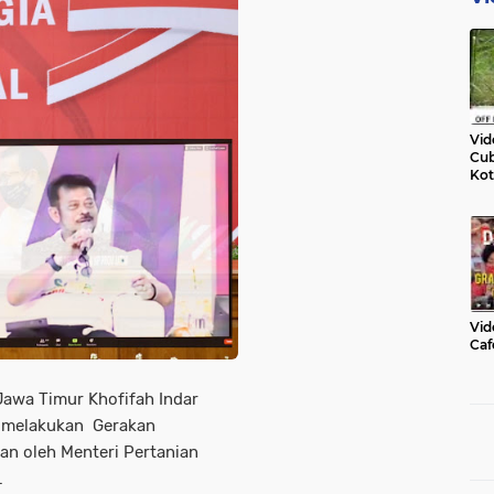
Vid
Cub
Kot
Vid
Caf
awa Timur Khofifah Indar
 melakukan Gerakan
an oleh Menteri Pertanian
.