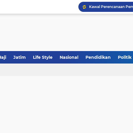
Khutbah Jumat: Meraw
JakOne Mobile Antar Ban
aji
Jatim
Life Style
Nasional
Pendidikan
Politik
Sinergi Fiskal Moneter: 