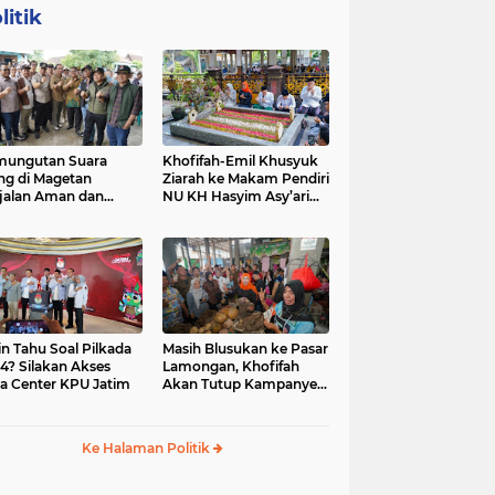
litik
mungutan Suara
Khofifah-Emil Khusyuk
ng di Magetan
Ziarah ke Makam Pendiri
jalan Aman dan
NU KH Hasyim Asy’ari
car, KPU Jatim
dan Gus Dur
esiasi Petugas KPPS
in Tahu Soal Pilkada
Masih Blusukan ke Pasar
4? Silakan Akses
Lamongan, Khofifah
a Center KPU Jatim
Akan Tutup Kampanye
Besok dengan Dzikir,
Sholawat dan Doa di
Jatim Expo
Ke Halaman Politik