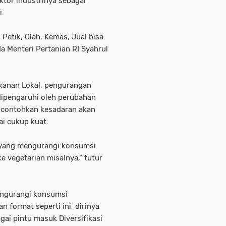
ktor industrinya sebagai
i.
Petik, Olah, Kemas, Jual bisa
da Menteri Pertanian RI Syahrul
akanan Lokal, pengurangan
dipengaruhi oleh perubahan
encontohkan kesadaran akan
ai cukup kuat.
t yang mengurangi konsumsi
e vegetarian misalnya,” tutur
engurangi konsumsi
 format seperti ini, dirinya
ai pintu masuk Diversifikasi