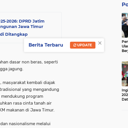
Po
025-2026: DPRD Jatim
angunan Jawa Timur
di Ditangkap
×
Pe
Berita Terbaru
UPDATE
Ula
Ber
Lan
Apr
an dasar non beras, seperti
ingga jagung.
l, masyarakat kembali diajak
radisional yang mengandung
Ing
202
ain mendukung program
Dat
hkan rasa cinta tanah air
KM makanan di Jawa Timur.
 dan nasionalisme melalui