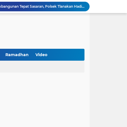
Kawal Perencanaan Pembangunan Tepat Sasaran, Polsek Tlanakan Hadiri Musrenbangdes Desa Bandaran
BPS Sampang: UMKM dan Usaha Besar Wajib Terdata di Sensus Ekonomi 2026, Kunci Kebijakan Tepat Sasaran
Turnamen PKDI Cup II 2026 Berhadiah Total Rp 500 Juta Dibuka di Jombang, Ketua PKDI Jatim Syaifullah Mahdi: Ajang Silaturrahmi dan Media Komunikasi Antar-Kades untuk Memajukan Desa
at Kemerdekaan
PKDI Cup II 2026 Resmi Bergulir di SGMRP Pamekasan, Bupati Dukung Bangun Stadion Di 13 Kecamatan untuk Pemerataan Sarana Olahraga
BNI Catat Fundamental Bisnis Kokoh di Bawah Danantara, Ditopang Pertumbuhan Kredit dan Kualitas Aset
k Jakarta Raih Digital Excellence Awards 2026
Peringatan HAN 2026, Pemerintah Pusat Apresiasi Komitmen Surabaya Penuhi Hak dan Lindungi Anak
Ramadhan
Video
Arah Baru Industri Jasa Keuangan
Antisipasi Balap Liar dan Gangguan Kamtibmas, Polres Pamekasan Amankan 62 Unit Sepeda Motor