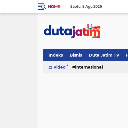
HOME
Sabtu
8 Agu 2026
Indeks
Bisnis
Duta Jatim TV
H
Video
internasional