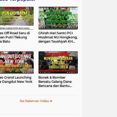
eo Off Road Seru di
Ghirah Hari Santri PCI
an Putri Tlekung
Muslimat NU Hongkong,
a Batu
dengan Taushiyah KH
Marzuki...
eo Grand Launching
Bonek & Bomber
e Dangdut New York
Bersatu Galang Dana
Bencana dan Bantu
UMKM, Mengapa Tidak...
Ke Halaman Video