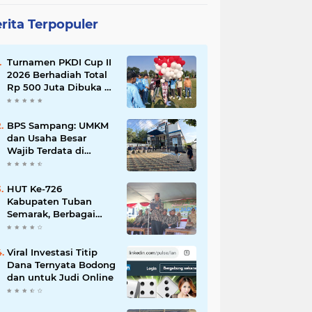
rita Terpopuler
Turnamen PKDI Cup II
2026 Berhadiah Total
Rp 500 Juta Dibuka di
Jombang, Ketua PKDI
Jatim Syaifullah
Mahdi: Ajang
BPS Sampang: UMKM
Silaturrahmi dan
dan Usaha Besar
Media Komunikasi
Wajib Terdata di
Antar-Kades untuk
Sensus Ekonomi 2026,
Memajukan Desa
Kunci Kebijakan Tepat
Sasaran
HUT Ke-726
Kabupaten Tuban
Semarak, Berbagai
Prestasinya Pun
Membanggakan
Viral Investasi Titip
Dana Ternyata Bodong
dan untuk Judi Online