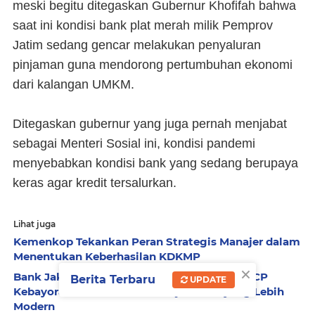
meski begitu ditegaskan Gubernur Khofifah bahwa
saat ini kondisi bank plat merah milik Pemprov
Jatim sedang gencar melakukan penyaluran
pinjaman guna mendorong pertumbuhan ekonomi
dari kalangan UMKM.
Ditegaskan gubernur yang juga pernah menjabat
sebagai Menteri Sosial ini, kondisi pandemi
menyebabkan kondisi bank yang sedang berupaya
keras agar kredit tersalurkan.
Lihat juga
Kemenkop Tekankan Peran Strategis Manajer dalam
Menentukan Keberhasilan KDKMP
×
Bank Jakarta Resmikan New Look Branch KCP
Berita Terbaru
UPDATE
Kebayoran Park, Hadirkan Wajah Baru yang Lebih
Modern