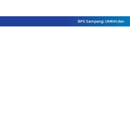
BPS Sampang: UMKM dan Usaha B
Facebook
Instagram
Pinterest
Twitter
YouTube
Redaksi
Pasang Iklan
Pedoman Media Siber
Disclaimer