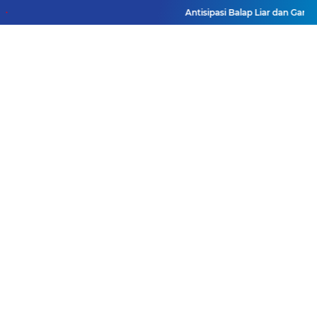
Antisipasi Balap Liar dan Gang
Facebook
Instagram
Pinterest
Twitter
YouTube
Redaksi
Pasang Iklan
Pedoman Media Siber
Disclaimer
Privacy Policy
Pedoman Media Siber
Copyright ©
2026 DutaJatim.Com