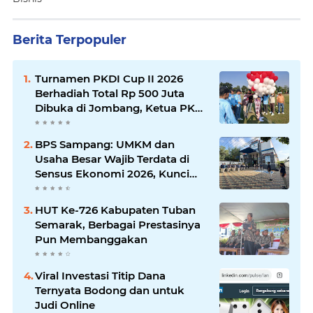
Berita Terpopuler
Turnamen PKDI Cup II 2026
Berhadiah Total Rp 500 Juta
Dibuka di Jombang, Ketua PKDI
Jatim Syaifullah Mahdi: Ajang
Silaturrahmi dan Media
BPS Sampang: UMKM dan
Komunikasi Antar-Kades untuk
Usaha Besar Wajib Terdata di
Memajukan Desa
Sensus Ekonomi 2026, Kunci
Kebijakan Tepat Sasaran
HUT Ke-726 Kabupaten Tuban
Semarak, Berbagai Prestasinya
Pun Membanggakan
Viral Investasi Titip Dana
Ternyata Bodong dan untuk
Judi Online