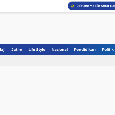
JakOne Mobile Antar Ban
Sinergi Fiskal Moneter: 
Tabrak Lari di Pamekas
aji
Jatim
Life Style
Nasional
Pendidikan
Politik
Calon Ketum PBNU, Gus