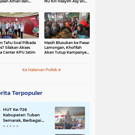
jalan Aman dan
NU KH Hasyim Asy’ari
car, KPU Jatim
dan Gus Dur
esiasi Petugas KPPS
in Tahu Soal Pilkada
Masih Blusukan ke Pasar
4? Silakan Akses
Lamongan, Khofifah
a Center KPU Jatim
Akan Tutup Kampanye
Besok dengan Dzikir,
Sholawat dan Doa di
Jatim Expo
Ke Halaman Politik
rita Terpopuler
HUT Ke-726
Kabupaten Tuban
Semarak, Berbagai
Prestasinya Pun
Membanggakan