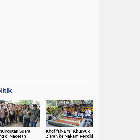
litik
mungutan Suara
Khofifah-Emil Khusyuk
ng di Magetan
Ziarah ke Makam Pendiri