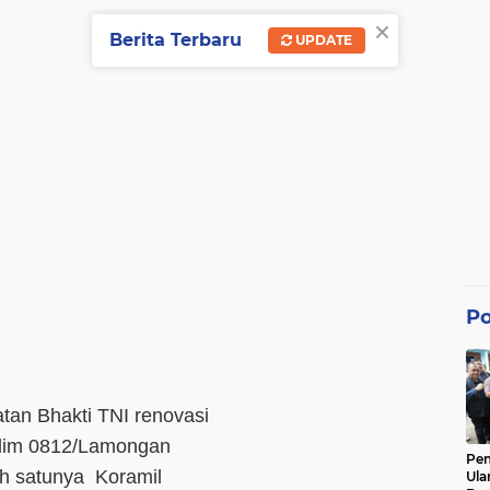
×
Berita Terbaru
UPDATE
Po
tan Bhakti TNI renovasi
Kodim 0812/Lamongan
Pe
ah satunya Koramil
Ula