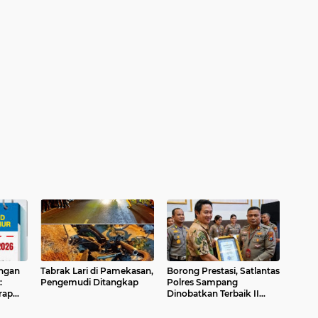
angan
Tabrak Lari di Pamekasan,
Borong Prestasi, Satlantas
:
Pengemudi Ditangkap
Polres Sampang
rap
Dinobatkan Terbaik II
Input Data Digital
a
Semester 1/2026