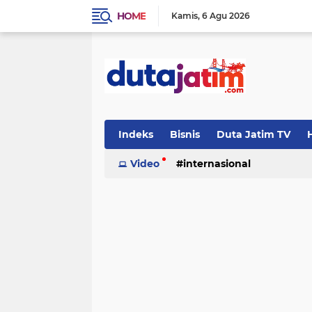
HOME
Kamis
6 Agu 2026
Indeks
Bisnis
Duta Jatim TV
H
Video
internasional