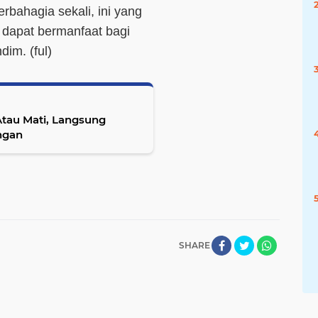
rbahagia sekali, ini yang
u dapat bermanfaat bagi
andim.
(ful)
tau Mati, Langsung
ngan
SHARE