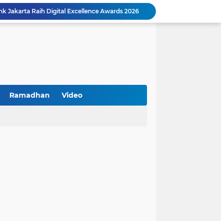
k Jakarta Raih Digital Excellence Awards 2026
Peringatan HAN 2026, Pemerintah Pusat Apresiasi Komitmen Surabaya Penuhi Hak dan Lindungi Anak
Arah Baru Industri Jasa Keuangan
Reses Masa Persidangan III Tahun 2025-2026: DPRD Jatim Menyerap Aspirasi Mengawal Pembangunan Jawa Timur
Kemenkop Tekankan Peran Strategis Manajer dalam Menentukan Keberhasilan KDKMP
an, Pengemudi Ditangkap
Khutbah Jumat: Berpegang Teguh pada Akidah Ahlus Sunnah wal Jamaah, Akidah Mayoritas Umat
Borong Prestasi, Satlantas Polres Sampang Dinobatkan Terbaik II Input Data Digital Semester 1/2026
Ramadhan
Video
 Kikin Siapkan Program untuk Memajukan NU
BNI Catat Fundamental Bisnis Kokoh di Bawah Danantara, Ditopang Pertumbuhan Kredit dan Kualitas Aset