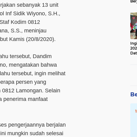
Ber
jakan sebanyak 13 unit
Lan
Apr
 Inf Sidik Wiyono, S.H.,
Staf Kodim 0812
na, S.S., meninjau
but Kamis (20/8/2020).
Ing
202
Dat
lahu tersebut, Dandim
yono, mengatakan bahwa
ahu tersebut, ingin melihat
berapa persen yang
im 0812 Lamongan. Selain
Be
ga penerima manfaat
ses pengerjaannya berjalan
ini mungkin sudah selesai