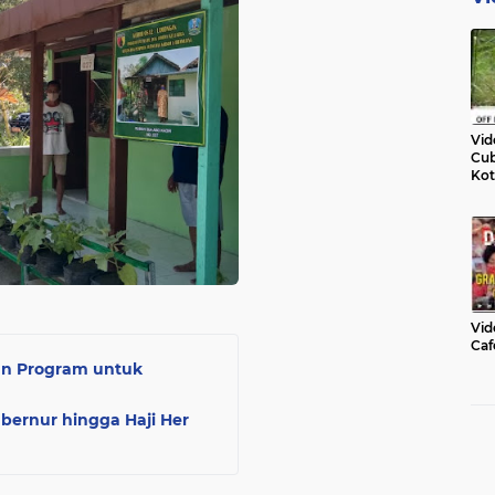
Vid
Cub
Kot
Vid
Caf
an Program untuk
bernur hingga Haji Her