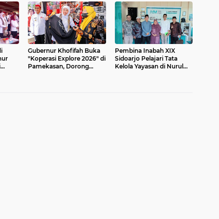
i
Gubernur Khofifah Buka
Pembina Inabah XIX
nur
"Koperasi Explore 2026" di
Sidoarjo Pelajari Tata
i
Pamekasan, Dorong
Kelola Yayasan di Nurul
peda
Penguatan Peran
Hayat Surabaya
Koperasi Sebagai
Penggerak Ekonomi
Kerakyatan Sekaligus
Perluas Akses Promosi
Pelaku UMKM