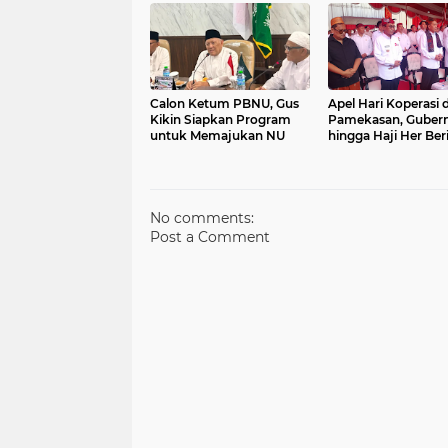
Timur
Calon Ketum PBNU, Gus
Apel Hari Koperasi d
Kikin Siapkan Program
Pamekasan, Guber
untuk Memajukan NU
hingga Haji Her Ber
Hadiah Umroh & Se
Motor
No comments:
Post a Comment