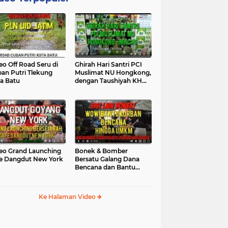
eo Off Road Seru di
Ghirah Hari Santri PCI
an Putri Tlekung
Muslimat NU Hongkong,
a Batu
dengan Taushiyah KH
Marzuki...
eo Grand Launching
Bonek & Bomber
e Dangdut New York
Bersatu Galang Dana
Bencana dan Bantu
UMKM, Mengapa Tidak...
Ke Halaman Video