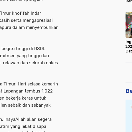
Ber
Lan
Apr
imur Khofifah Indar
asih serta mengapresiasi
ndrapura dalam menyembuhkan
Ing
202
begitu tinggi di RSDL
Dat
mitmen yang tinggi dari
i, relawan dan seluruh nakes
a Timur. Hari selasa kemarin
Be
at Lapangan tembus 1.022
ten bekerja keras untuk
ien sebaik dan sebanyak
, InsyaAllah akan segera
atim yang lekat disapa