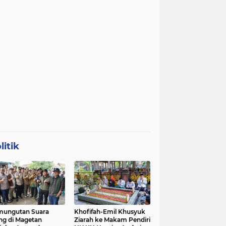
litik
mungutan Suara
Khofifah-Emil Khusyuk
ng di Magetan
Ziarah ke Makam Pendiri