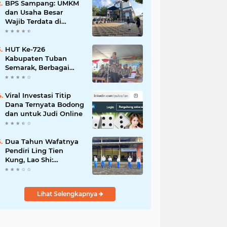
Mahdi: Ajang
BPS Sampang: UMKM
Silaturrahmi dan
dan Usaha Besar
Media Komunikasi
Wajib Terdata di
Antar-Kades untuk
Sensus Ekonomi 2026,
Memajukan Desa
Kunci Kebijakan Tepat
Sasaran
HUT Ke-726
Kabupaten Tuban
Semarak, Berbagai
Prestasinya Pun
Membanggakan
Viral Investasi Titip
Dana Ternyata Bodong
dan untuk Judi Online
Dua Tahun Wafatnya
Pendiri Ling Tien
Kung, Lao Shi:
Amanah Harus Kita
Laksanakan!
Lihat Selengkapnya