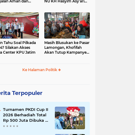
jalan Aman dan
NU KH Hasyim Asy’ari
car, KPU Jatim
dan Gus Dur
esiasi Petugas KPPS
in Tahu Soal Pilkada
Masih Blusukan ke Pasar
4? Silakan Akses
Lamongan, Khofifah
a Center KPU Jatim
Akan Tutup Kampanye
Besok dengan Dzikir,
Sholawat dan Doa di
Jatim Expo
Ke Halaman Politik
rita Terpopuler
Turnamen PKDI Cup II
2026 Berhadiah Total
Rp 500 Juta Dibuka di
Jombang, Ketua PKDI
Jatim Syaifullah