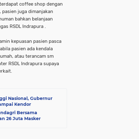
 terdapat coffee shop dengan
g, pasien juga dimanjakan
numan bahkan belanjaan
ugas RSDL Indrapura .
jamin kepuasan pasien pasca
bila pasien ada kendala
i rumah, atau terancam sm
nter RSDL Indrapura supaya
erkait.
ggi Nasional, Gubernur
Sampai Kendor
Mendagri Bersama
an 26 Juta Masker