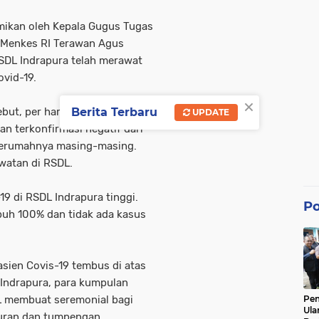
smikan oleh Kepala Gugus Tugas
 Menkes RI Terawan Agus
RSDL Indrapura telah merawat
ovid-19.
×
but, per hari Selasa (4/8),
Berita Terbaru
UPDATE
an terkonfirmasi negatif dari
 kerumahnya masing-masing.
watan di RSDL.
9 di RSDL Indrapura tinggi.
Po
buh 100% dan tidak ada kasus
sien Covis-19 tembus di atas
 Indrapura, para kumpulan
L membuat seremonial bagi
Pe
Ula
kuran dan tumpengan.