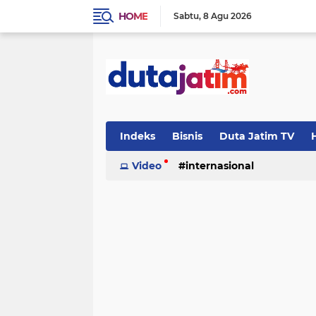
HOME
Sabtu
8 Agu 2026
Indeks
Bisnis
Duta Jatim TV
H
Video
internasional