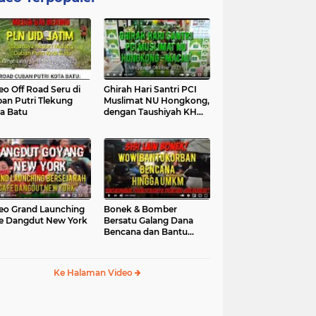
eo Off Road Seru di
Ghirah Hari Santri PCI
an Putri Tlekung
Muslimat NU Hongkong,
a Batu
dengan Taushiyah KH
Marzuki...
eo Grand Launching
Bonek & Bomber
e Dangdut New York
Bersatu Galang Dana
Bencana dan Bantu
UMKM, Mengapa Tidak...
Ke Halaman Video