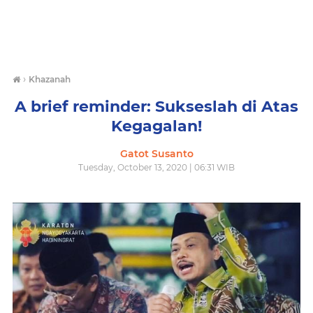
›
Khazanah
A brief reminder: Sukseslah di Atas
Kegagalan!
Gatot Susanto
Tuesday, October 13, 2020 | 06:31 WIB