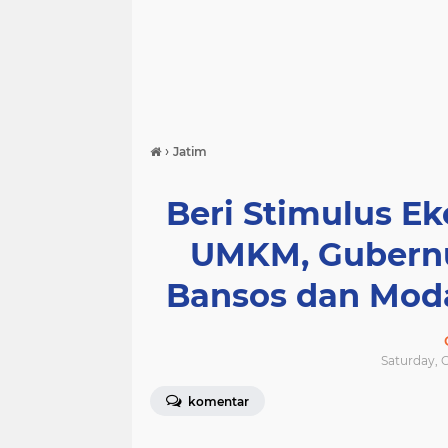
›
Jatim
Beri Stimulus E
UMKM, Gubernu
Bansos dan Moda
Saturday, O
komentar