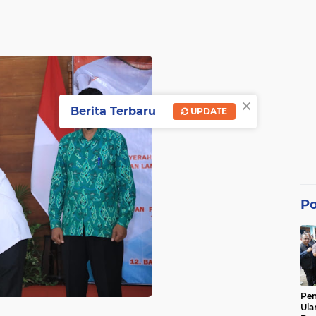
×
Berita Terbaru
UPDATE
Po
Pe
Ula