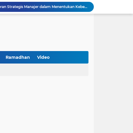
Kemenkop Tekankan Peran Strategis Manajer dalam Menentukan Keberhasilan KDKMP
BPS Sampang: UMKM dan Usaha Besar Wajib Terdata di Sensus Ekonomi 2026, Kunci Kebijakan Tepat Sasaran
Turnamen PKDI Cup II 2026 Berhadiah Total Rp 500 Juta Dibuka di Jombang, Ketua PKDI Jatim Syaifullah Mahdi: Ajang Silaturrahmi dan Media Komunikasi Antar-Kades untuk Memajukan Desa
at Kemerdekaan
PKDI Cup II 2026 Resmi Bergulir di SGMRP Pamekasan, Bupati Dukung Bangun Stadion Di 13 Kecamatan untuk Pemerataan Sarana Olahraga
BNI Catat Fundamental Bisnis Kokoh di Bawah Danantara, Ditopang Pertumbuhan Kredit dan Kualitas Aset
k Jakarta Raih Digital Excellence Awards 2026
Peringatan HAN 2026, Pemerintah Pusat Apresiasi Komitmen Surabaya Penuhi Hak dan Lindungi Anak
Ramadhan
Video
Arah Baru Industri Jasa Keuangan
Reses Masa Persidangan III Tahun 2025-2026: DPRD Jatim Menyerap Aspirasi Mengawal Pembangunan Jawa Timur