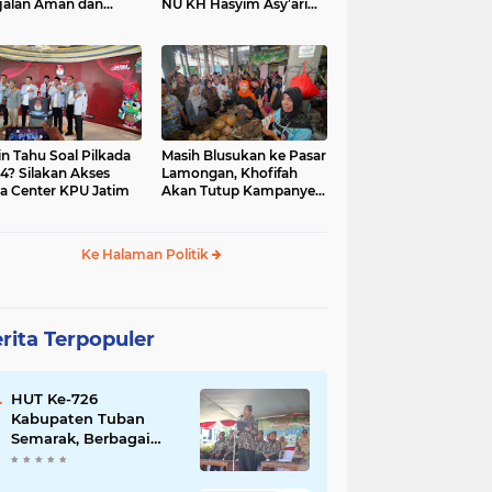
jalan Aman dan
NU KH Hasyim Asy’ari
car, KPU Jatim
dan Gus Dur
esiasi Petugas KPPS
in Tahu Soal Pilkada
Masih Blusukan ke Pasar
4? Silakan Akses
Lamongan, Khofifah
a Center KPU Jatim
Akan Tutup Kampanye
Besok dengan Dzikir,
Sholawat dan Doa di
Jatim Expo
Ke Halaman Politik
rita Terpopuler
HUT Ke-726
Kabupaten Tuban
Semarak, Berbagai
Prestasinya Pun
Membanggakan