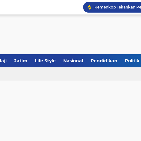
Khutbah Jumat: Meraw
JakOne Mobile Antar Ban
aji
Jatim
Life Style
Nasional
Pendidikan
Politik
Sinergi Fiskal Moneter: 