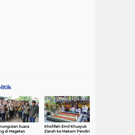
litik
mungutan Suara
Khofifah-Emil Khusyuk
ng di Magetan
Ziarah ke Makam Pendiri