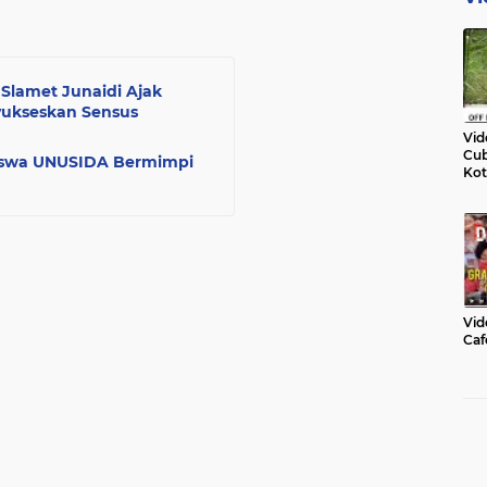
 Slamet Junaidi Ajak
nyukseskan Sensus
Vid
Cub
iswa UNUSIDA Bermimpi
Kot
Vid
Caf