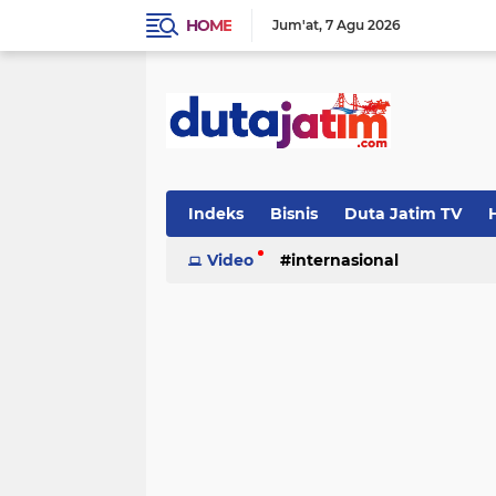
HOME
Jum'at
7 Agu 2026
Indeks
Bisnis
Duta Jatim TV
H
Video
internasional