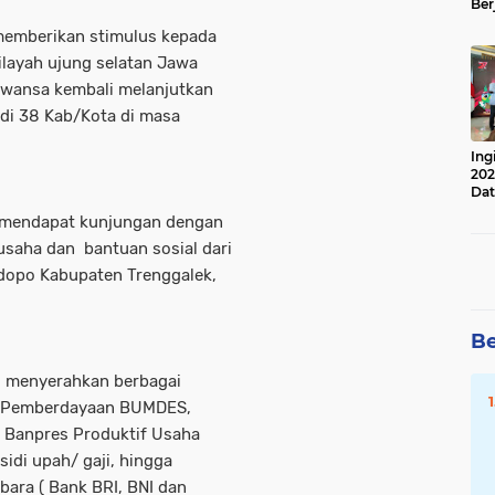
Ber
Lan
emberikan stimulus kepada
Apr
layah ujung selatan Jawa
awansa kembali melanjutkan
di 38 Kab/Kota di masa
Ing
202
Dat
ng mendapat kunjungan dengan
usaha dan bantuan sosial dari
dopo Kabupaten Trenggalek,
Be
, menyerahkan berbagai
KK Pemberdayaan BUMDES,
h Banpres Produktif Usaha
idi upah/ gaji, hingga
ara ( Bank BRI, BNI dan