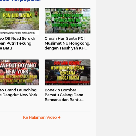
eo Off Road Seru di
Ghirah Hari Santri PCI
an Putri Tlekung
Muslimat NU Hongkong,
a Batu
dengan Taushiyah KH
Marzuki...
eo Grand Launching
Bonek & Bomber
e Dangdut New York
Bersatu Galang Dana
Bencana dan Bantu
UMKM, Mengapa Tidak...
Ke Halaman Video