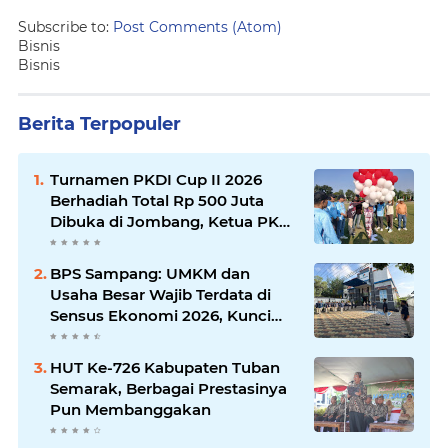
Subscribe to:
Post Comments (Atom)
Bisnis
Bisnis
Berita Terpopuler
Turnamen PKDI Cup II 2026
Berhadiah Total Rp 500 Juta
Dibuka di Jombang, Ketua PKDI
Jatim Syaifullah Mahdi: Ajang
Silaturrahmi dan Media
BPS Sampang: UMKM dan
Komunikasi Antar-Kades untuk
Usaha Besar Wajib Terdata di
Memajukan Desa
Sensus Ekonomi 2026, Kunci
Kebijakan Tepat Sasaran
HUT Ke-726 Kabupaten Tuban
Semarak, Berbagai Prestasinya
Pun Membanggakan