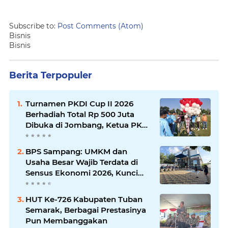
Subscribe to:
Post Comments (Atom)
Bisnis
Bisnis
Berita Terpopuler
Turnamen PKDI Cup II 2026
Berhadiah Total Rp 500 Juta
Dibuka di Jombang, Ketua PKDI
Jatim Syaifullah Mahdi: Ajang
Silaturrahmi dan Media
BPS Sampang: UMKM dan
Komunikasi Antar-Kades untuk
Usaha Besar Wajib Terdata di
Memajukan Desa
Sensus Ekonomi 2026, Kunci
Kebijakan Tepat Sasaran
HUT Ke-726 Kabupaten Tuban
Semarak, Berbagai Prestasinya
Pun Membanggakan