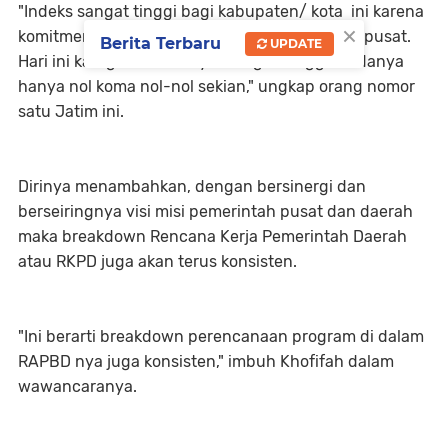
"Indeks sangat tinggi bagi kabupaten/ kota ini karena
×
komitmen kita yang saling bersinergi dengan pusat.
Berita Terbaru
UPDATE
Hari ini kategori semuanya 'Sangat Tinggi', bedanya
hanya nol koma nol-nol sekian," ungkap orang nomor
satu Jatim ini.
Dirinya menambahkan, dengan bersinergi dan
berseiringnya visi misi pemerintah pusat dan daerah
maka breakdown Rencana Kerja Pemerintah Daerah
atau RKPD juga akan terus konsisten.
"Ini berarti breakdown perencanaan program di dalam
RAPBD nya juga konsisten," imbuh Khofifah dalam
wawancaranya.