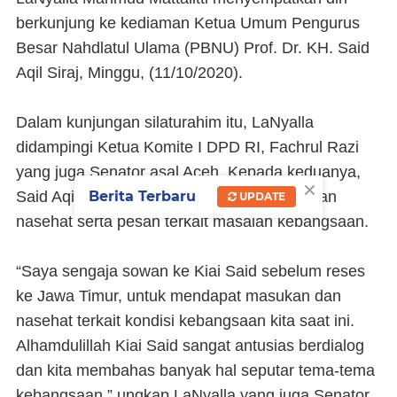
berkunjung ke kediaman Ketua Umum Pengurus
Besar Nahdlatul Ulama (PBNU) Prof. Dr. KH. Said
Aqil Siraj, Minggu, (11/10/2020).
Dalam kunjungan silaturahim itu, LaNyalla
didampingi Ketua Komite I DPD RI, Fachrul Razi
yang juga Senator asal Aceh. Kepada keduanya,
×
Berita Terbaru
Said Aqil banyak menyampaikan aspirasi dan
UPDATE
nasehat serta pesan terkait masalah kebangsaan.
“Saya sengaja sowan ke Kiai Said sebelum reses
ke Jawa Timur, untuk mendapat masukan dan
nasehat terkait kondisi kebangsaan kita saat ini.
Alhamdulillah Kiai Said sangat antusias berdialog
dan kita membahas banyak hal seputar tema-tema
kebangsaan,” ungkap LaNyalla yang juga Senator