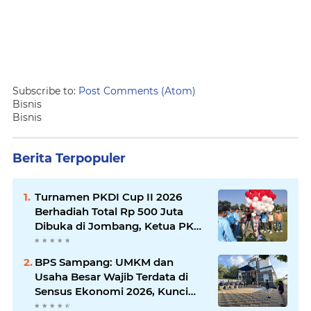
Subscribe to:
Post Comments (Atom)
Bisnis
Bisnis
Berita Terpopuler
Turnamen PKDI Cup II 2026
Berhadiah Total Rp 500 Juta
Dibuka di Jombang, Ketua PKDI
Jatim Syaifullah Mahdi: Ajang
Silaturrahmi dan Media
BPS Sampang: UMKM dan
Komunikasi Antar-Kades untuk
Usaha Besar Wajib Terdata di
Memajukan Desa
Sensus Ekonomi 2026, Kunci
Kebijakan Tepat Sasaran