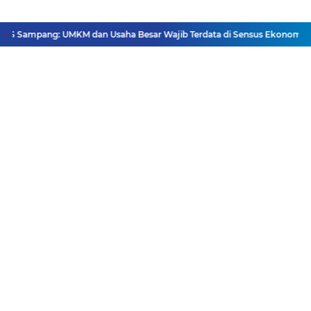
 Sampang: UMKM dan Usaha Besar Wajib Terdata di Sensus Ekonomi 2026,
Facebook
Instagram
Pinterest
Twitter
YouTube
Redaksi
Pasang Iklan
Pedoman Media Siber
Disclaimer
Privacy Policy
Pedoman Media Siber