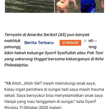
Ternyata di Amerika Serikat (AS) pun banyak
×
makhluk halus --entah jin, setan, iblis, dedemit--
Berita Terbaru
UPDATE
penunggu suatu tempat. Makhluk halus ini yang
bikin heboh keluarga Syarif Syaifulloh alias Pak Tani
yang sekarang tinggal bersama keluarganya di Kota
Philadelphia.
"
YA
Alloh...Alloh SWT masih melindungi anak saya.
Kalau ingat peristiwa di sungai tadi saya masih trauma
sekali. Saya bersyukur bisa menyelamatkan anak saya
Haiqal yang mau tenggelam di sungai," kata Syarif
Minggu 11 Oktober 2020 malam.