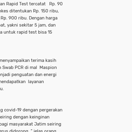
an Rapid Test tercatat Rp. 90
nkes ditentukan Rp. 150 ribu,
Rp. 900 ribu. Dengan harga
at, yakni sekitar 5 jam, dan
 untuk rapid test bisa 15
 menyampaikan terima kasih
an Swab PCR di mal Maspion
enjadi penguatan dan energi
mendapatkan layanan
u.
ing covid-19 dengan pergerakan
eiring dengan keinginan
agi masyarakat Jatim seiring
us didorong, ” jelas orang