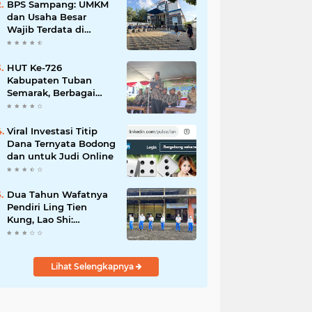
Mahdi: Ajang
BPS Sampang: UMKM
Silaturrahmi dan
dan Usaha Besar
Media Komunikasi
Wajib Terdata di
Antar-Kades untuk
Sensus Ekonomi 2026,
Memajukan Desa
Kunci Kebijakan Tepat
Sasaran
HUT Ke-726
Kabupaten Tuban
Semarak, Berbagai
Prestasinya Pun
Membanggakan
Viral Investasi Titip
Dana Ternyata Bodong
dan untuk Judi Online
Dua Tahun Wafatnya
Pendiri Ling Tien
Kung, Lao Shi:
Amanah Harus Kita
Laksanakan!
Lihat Selengkapnya