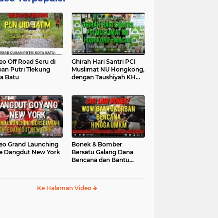
eo Off Road Seru di
Ghirah Hari Santri PCI
an Putri Tlekung
Muslimat NU Hongkong,
a Batu
dengan Taushiyah KH
Marzuki...
eo Grand Launching
Bonek & Bomber
e Dangdut New York
Bersatu Galang Dana
Bencana dan Bantu
UMKM, Mengapa Tidak...
Ke Halaman Video