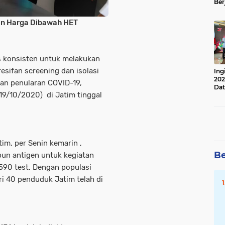
Ber
Lan
Apr
dan Harga Dibawah HET
s konsisten untuk melakukan
esifan screening dan isolasi
Ing
202
an penularan COVID-19,
Dat
(19/10/2020) di Jatim tinggal
im, per Senin kemarin ,
Be
pun antigen untuk kegiatan
.590 test. Dengan populasi
ri 40 penduduk Jatim telah di