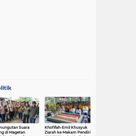
litik
mungutan Suara
Khofifah-Emil Khusyuk
ng di Magetan
Ziarah ke Makam Pendiri