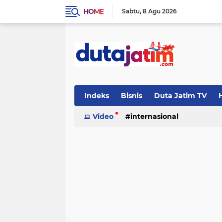
HOME
Sabtu
8 Agu 2026
Indeks
Bisnis
Duta Jatim TV
H
Video
internasional