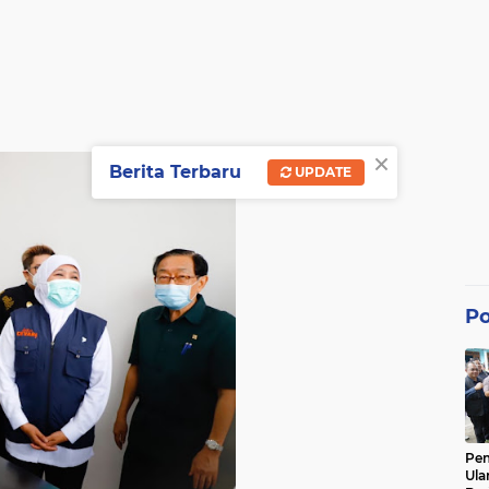
×
Berita Terbaru
UPDATE
Po
Pe
Ula