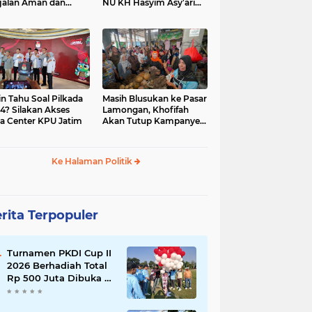
jalan Aman dan
NU KH Hasyim Asy’ari
car, KPU Jatim
dan Gus Dur
esiasi Petugas KPPS
in Tahu Soal Pilkada
Masih Blusukan ke Pasar
4? Silakan Akses
Lamongan, Khofifah
a Center KPU Jatim
Akan Tutup Kampanye
Besok dengan Dzikir,
Sholawat dan Doa di
Jatim Expo
Ke Halaman Politik
rita Terpopuler
Turnamen PKDI Cup II
2026 Berhadiah Total
Rp 500 Juta Dibuka di
Jombang, Ketua PKDI
Jatim Syaifullah