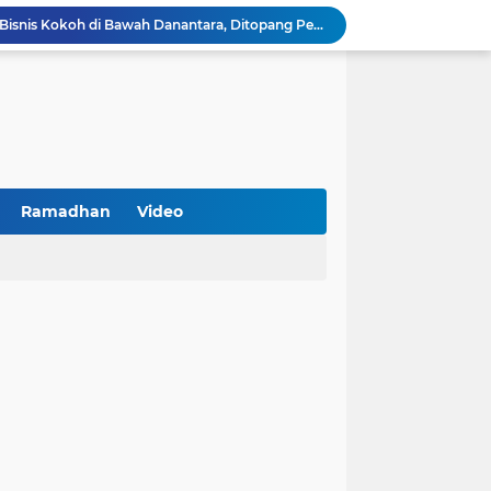
BNI Catat Fundamental Bisnis Kokoh di Bawah Danantara, Ditopang Pertumbuhan Kredit dan Kualitas Aset
k Jakarta Raih Digital Excellence Awards 2026
Peringatan HAN 2026, Pemerintah Pusat Apresiasi Komitmen Surabaya Penuhi Hak dan Lindungi Anak
Arah Baru Industri Jasa Keuangan
Antisipasi Balap Liar dan Gangguan Kamtibmas, Polres Pamekasan Amankan 62 Unit Sepeda Motor
Kawal Perencanaan Pembangunan Tepat Sasaran, Polsek Tlanakan Hadiri Musrenbangdes Desa Bandaran
BPS Sampang: UMKM dan Usaha Besar Wajib Terdata di Sensus Ekonomi 2026, Kunci Kebijakan Tepat Sasaran
Turnamen PKDI Cup II 2026 Berhadiah Total Rp 500 Juta Dibuka di Jombang, Ketua PKDI Jatim Syaifullah Mahdi: Ajang Silaturrahmi dan Media Komunikasi Antar-Kades untuk Memajukan Desa
Ramadhan
Video
at Kemerdekaan
PKDI Cup II 2026 Resmi Bergulir di SGMRP Pamekasan, Bupati Dukung Bangun Stadion Di 13 Kecamatan untuk Pemerataan Sarana Olahraga