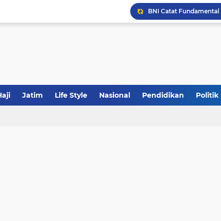
JakOne Mobile Antar Ban
Sinergi Fiskal Moneter: 
aji
Jatim
Life Style
Nasional
Pendidikan
Politik
Khutbah Jumat: Meraw