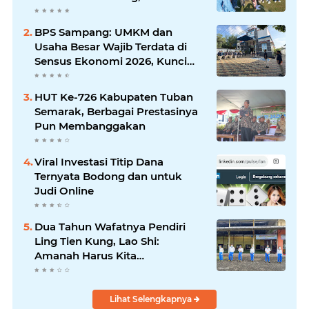
Jatim Syaifullah Mahdi: Ajang
Silaturrahmi dan Media
BPS Sampang: UMKM dan
Komunikasi Antar-Kades untuk
Usaha Besar Wajib Terdata di
Memajukan Desa
Sensus Ekonomi 2026, Kunci
Kebijakan Tepat Sasaran
HUT Ke-726 Kabupaten Tuban
Semarak, Berbagai Prestasinya
Pun Membanggakan
Viral Investasi Titip Dana
Ternyata Bodong dan untuk
Judi Online
Dua Tahun Wafatnya Pendiri
Ling Tien Kung, Lao Shi:
Amanah Harus Kita
Laksanakan!
Lihat Selengkapnya