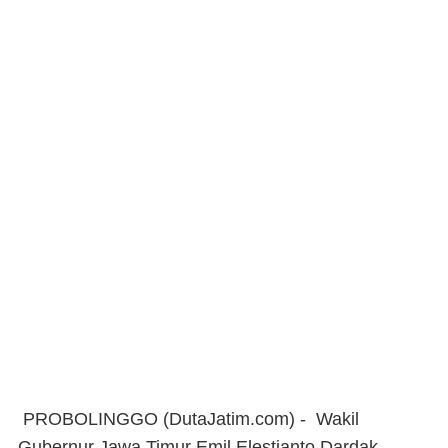
PROBOLINGGO (DutaJatim.com) -
Wakil
Gubernur Jawa Timur Emil Elestianto Dardak