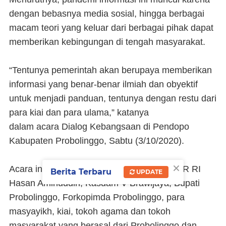
dengan bebasnya media sosial, hingga berbagai
macam teori yang keluar dari berbagai pihak dapat
memberikan kebingungan di tengah masyarakat.
“Tentunya pemerintah akan berupaya memberikan
informasi yang benar-benar ilmiah dan obyektif
untuk menjadi panduan, tentunya dengan restu dari
para kiai dan para ulama,” katanya
dalam acara Dialog Kebangsaan di Pendopo
Kabupaten Probolinggo, Sabtu (3/10/2020).
×
Acara ini dihadiri Wakil Ketua Komisi IV DPR RI
Berita Terbaru
UPDATE
Hasan Aminuddin, Kasdam V Brawijaya, Bupati
Probolinggo, Forkopimda Probolinggo, para
masyayikh, kiai, tokoh agama dan tokoh
masyarakat yang berasal dari Probolinggo dan