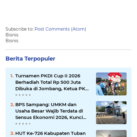
Subscribe to:
Post Comments (Atom)
Bisnis
Bisnis
Berita Terpopuler
Turnamen PKDI Cup II 2026
Berhadiah Total Rp 500 Juta
Dibuka di Jombang, Ketua PKDI
Jatim Syaifullah Mahdi: Ajang
Silaturrahmi dan Media
BPS Sampang: UMKM dan
Komunikasi Antar-Kades untuk
Usaha Besar Wajib Terdata di
Memajukan Desa
Sensus Ekonomi 2026, Kunci
Kebijakan Tepat Sasaran
HUT Ke-726 Kabupaten Tuban