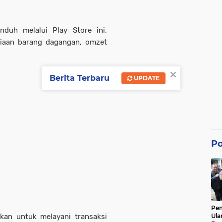
duh melalui Play Store ini,
iaan barang dagangan, omzet
×
Berita Terbaru
UPDATE
Po
Pe
nakan untuk melayani transaksi
Ula