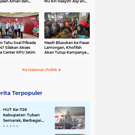
jalan Aman dan
NU KH Hasyim Asy’ari
car, KPU Jatim
dan Gus Dur
esiasi Petugas KPPS
in Tahu Soal Pilkada
Masih Blusukan ke Pasar
4? Silakan Akses
Lamongan, Khofifah
a Center KPU Jatim
Akan Tutup Kampanye
Besok dengan Dzikir,
Sholawat dan Doa di
Jatim Expo
Ke Halaman Politik
rita Terpopuler
HUT Ke-726
Kabupaten Tuban
Semarak, Berbagai
Prestasinya Pun
Membanggakan