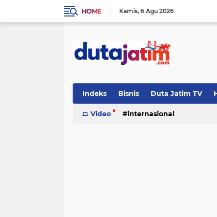
HOME
Kamis
6 Agu 2026
Indeks
Bisnis
Duta Jatim TV
H
Video
internasional