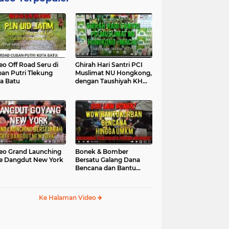
eo Off Road Seru di
Ghirah Hari Santri PCI
an Putri Tlekung
Muslimat NU Hongkong,
a Batu
dengan Taushiyah KH
Marzuki...
eo Grand Launching
Bonek & Bomber
e Dangdut New York
Bersatu Galang Dana
Bencana dan Bantu
UMKM, Mengapa Tidak...
Ke Halaman Video