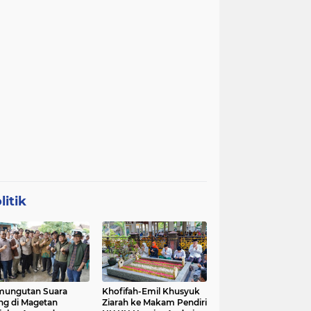
litik
mungutan Suara
Khofifah-Emil Khusyuk
ng di Magetan
Ziarah ke Makam Pendiri