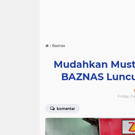
›
Baznas
Mudahkan Musta
BAZNAS Luncu
Friday, F
komentar