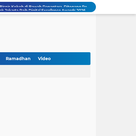
k Jakarta Raih Digital Excellence Awards 2026
Peringatan HAN 2026, Pemerintah Pusat Apresiasi Komitmen Surabaya Penuhi Hak dan Lindungi Anak
Arah Baru Industri Jasa Keuangan
Reses Masa Persidangan III Tahun 2025-2026: DPRD Jatim Menyerap Aspirasi Mengawal Pembangunan Jawa Timur
Kemenkop Tekankan Peran Strategis Manajer dalam Menentukan Keberhasilan KDKMP
an, Pengemudi Ditangkap
Khutbah Jumat: Berpegang Teguh pada Akidah Ahlus Sunnah wal Jamaah, Akidah Mayoritas Umat
Borong Prestasi, Satlantas Polres Sampang Dinobatkan Terbaik II Input Data Digital Semester 1/2026
Ramadhan
Video
 Kikin Siapkan Program untuk Memajukan NU
BNI Catat Fundamental Bisnis Kokoh di Bawah Danantara, Ditopang Pertumbuhan Kredit dan Kualitas Aset