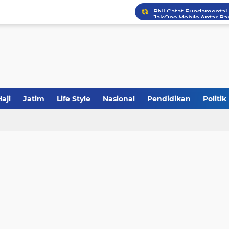
JakOne Mobile Antar Ban
Sinergi Fiskal Moneter: 
Tabrak Lari di Pamekas
aji
Jatim
Life Style
Nasional
Pendidikan
Politik
Calon Ketum PBNU, Gus