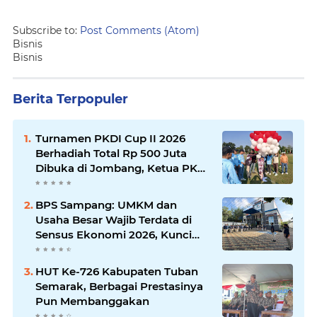
Subscribe to:
Post Comments (Atom)
Bisnis
Bisnis
Berita Terpopuler
Turnamen PKDI Cup II 2026
Berhadiah Total Rp 500 Juta
Dibuka di Jombang, Ketua PKDI
Jatim Syaifullah Mahdi: Ajang
Silaturrahmi dan Media
BPS Sampang: UMKM dan
Komunikasi Antar-Kades untuk
Usaha Besar Wajib Terdata di
Memajukan Desa
Sensus Ekonomi 2026, Kunci
Kebijakan Tepat Sasaran
HUT Ke-726 Kabupaten Tuban
Semarak, Berbagai Prestasinya
Pun Membanggakan