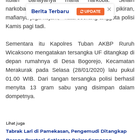
Itulah bahayanya mafia narkoba. Selain
×
narkobanya sendiri merusak tubuh dan pikiran,
Berita Terbaru
UPDATE
mafianya juga kejam, " kata seorang anggota polisi
Kamis pagi tadi.
Sementara itu Kapolres Tuban AKBP Ruruh
Wicaksono mengatakan tersangka UF ditangkap di
depan rumahnya di Desa Bogorejo, Kecamatan
Merakurak pada Selasa (28/01/2020) lalu pukul
01.00 WIB. Dari tangan tersangka polisi berhasil
menyita 13 gram sabu yang disimpan dalam
dompetnya.
Lihat juga
Tabrak Lari di Pamekasan, Pengemudi Ditangkap