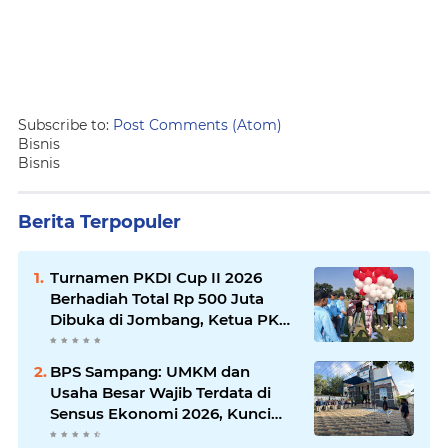
Subscribe to:
Post Comments (Atom)
Bisnis
Bisnis
Berita Terpopuler
Turnamen PKDI Cup II 2026
Berhadiah Total Rp 500 Juta
Dibuka di Jombang, Ketua PKDI
Jatim Syaifullah Mahdi: Ajang
Silaturrahmi dan Media
BPS Sampang: UMKM dan
Komunikasi Antar-Kades untuk
Usaha Besar Wajib Terdata di
Memajukan Desa
Sensus Ekonomi 2026, Kunci
Kebijakan Tepat Sasaran