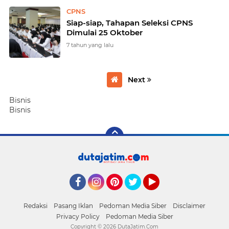
CPNS
Siap-siap, Tahapan Seleksi CPNS
Dimulai 25 Oktober
7 tahun yang lalu
Next
Bisnis
Bisnis
Facebook
Instagram
Pinterest
Twitter
YouTube
Redaksi
Pasang Iklan
Pedoman Media Siber
Disclaimer
Privacy Policy
Pedoman Media Siber
Copyright ©
2026 DutaJatim.Com