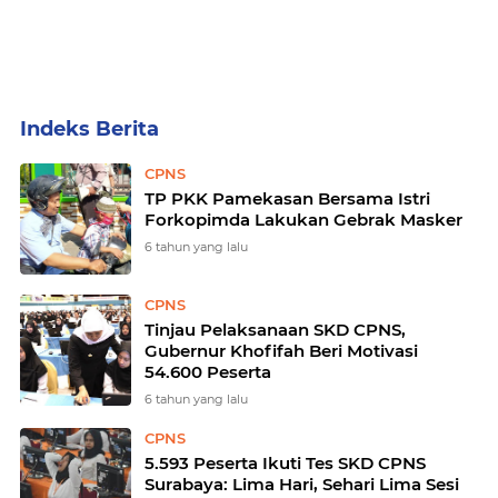
Home
Currently Browsing: CPNS
CPNS
TP PKK Pamekasan Bersama Istri
Forkopimda Lakukan Gebrak Masker
6 tahun yang lalu
CPNS
Tinjau Pelaksanaan SKD CPNS,
Gubernur Khofifah Beri Motivasi
54.600 Peserta
6 tahun yang lalu
CPNS
5.593 Peserta Ikuti Tes SKD CPNS
Surabaya: Lima Hari, Sehari Lima Sesi